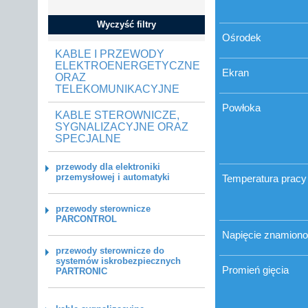
Wyczyść filtry
Ośrodek
KABLE I PRZEWODY
ELEKTROENERGETYCZNE
Ekran
ORAZ
TELEKOMUNIKACYJNE
Powłoka
KABLE STEROWNICZE,
SYGNALIZACYJNE ORAZ
SPECJALNE
przewody dla elektroniki
przemysłowej i automatyki
Temperatura pracy
przewody sterownicze
PARCONTROL
Napięcie znamion
przewody sterownicze do
systemów iskrobezpiecznych
Promień gięcia
PARTRONIC