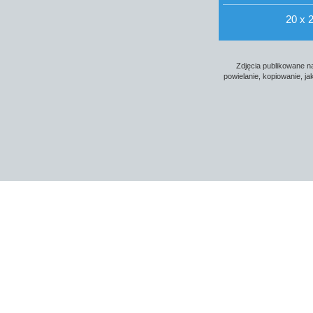
20 x 2
Zdjęcia publikowane na
powielanie, kopiowanie, j