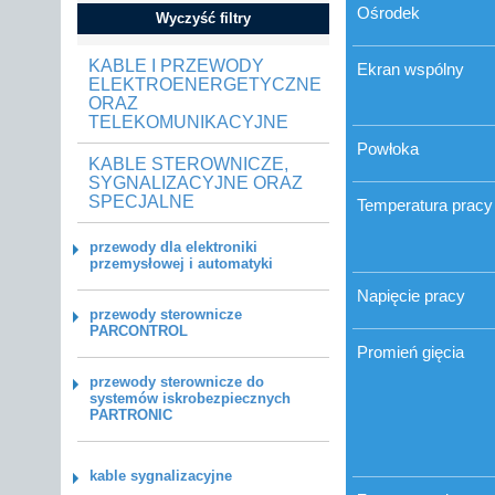
Ośrodek
Wyczyść filtry
KABLE I PRZEWODY
Ekran wspólny
ELEKTROENERGETYCZNE
ORAZ
TELEKOMUNIKACYJNE
Powłoka
KABLE STEROWNICZE,
SYGNALIZACYJNE ORAZ
SPECJALNE
Temperatura pracy
przewody dla elektroniki
przemysłowej i automatyki
Napięcie pracy
przewody sterownicze
PARCONTROL
Promień gięcia
przewody sterownicze do
systemów iskrobezpiecznych
PARTRONIC
kable sygnalizacyjne