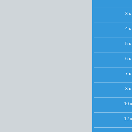
3 x
4 x
5 x
6 x
7 x
8 x
10 x
12 x