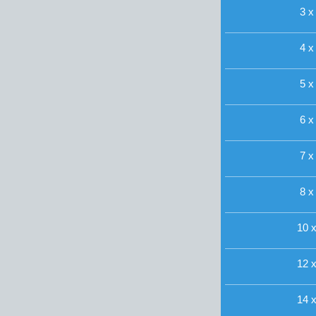
3 x
4 x
5 x
6 x
7 x
8 x
10 x
12 x
14 x