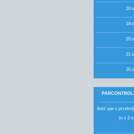
16 x
18 x
20 x
21 x
25 x
PARCONTROL Y
Ilość par x przekr
(n x 2 