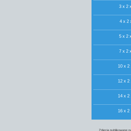
3 x 2 
4 x 2 
5 x 2 
7 x 2 
10 x 2 
12 x 2 
14 x 2 
16 x 2 
Zdjęcia publikowane na