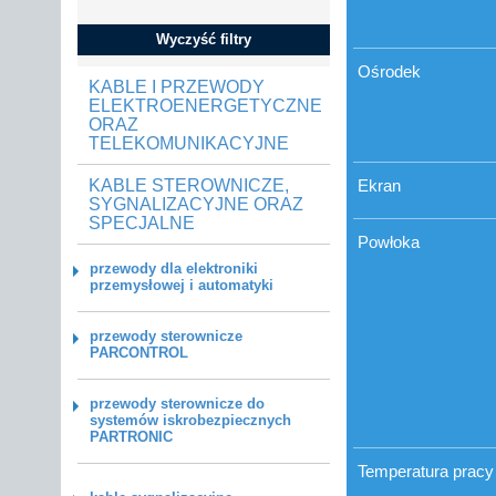
Wyczyść filtry
Ośrodek
KABLE I PRZEWODY
ELEKTROENERGETYCZNE
ORAZ
TELEKOMUNIKACYJNE
KABLE STEROWNICZE,
Ekran
SYGNALIZACYJNE ORAZ
SPECJALNE
Powłoka
przewody dla elektroniki
przemysłowej i automatyki
przewody sterownicze
PARCONTROL
przewody sterownicze do
systemów iskrobezpiecznych
PARTRONIC
Temperatura pracy