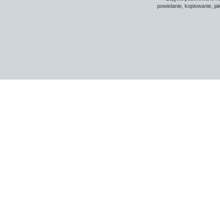
powielanie, kopiowanie, j