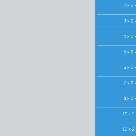
2 x 2 
3 x 2 
4 x 2 
5 x 2 
6 x 2 
7 x 2 
8 x 2 
10 x 2 
12 x 2 