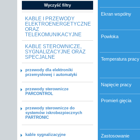
Wyczyść filtry
Ekran wspólny
KABLE I PRZEWODY
ELEKTROENERGETYCZNE
ORAZ
TELEKOMUNIKACYJNE
Powłoka
KABLE STEROWNICZE,
SYGNALIZACYJNE ORAZ
SPECJALNE
Temperatura pracy
przewody dla elektroniki
przemysłowej i automatyki
Napięcie pracy
przewody sterownicze
PARCONTROL
Promień gięcia
przewody sterownicze do
systemów iskrobezpiecznych
PARTRONIC
kable sygnalizacyjne
Zastosowanie