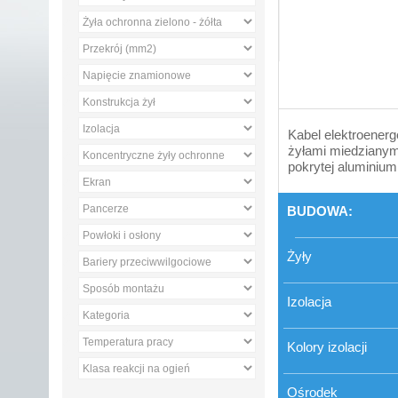
Kabel elektroenerg
żyłami miedzianymi
pokrytej aluminium
BUDOWA:
Żyły
Izolacja
Kolory izolacji
Ośrodek