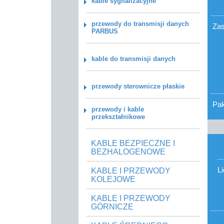
kable sygnalizacyjne
przewody do transmisji danych
Zas
PARBUS
kable do transmisji danych
przewody sterownicze płaskie
Pa
przewody i kable
przekształnikowe
KABLE BEZPIECZNE I
BEZHALOGENOWE
L
KABLE I PRZEWODY
KOLEJOWE
KABLE I PRZEWODY
GÓRNICZE