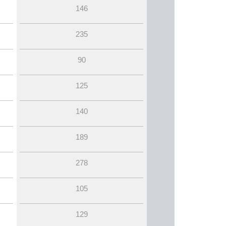
146
235
90
125
140
189
278
105
129