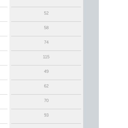
52
58
74
115
49
62
70
93