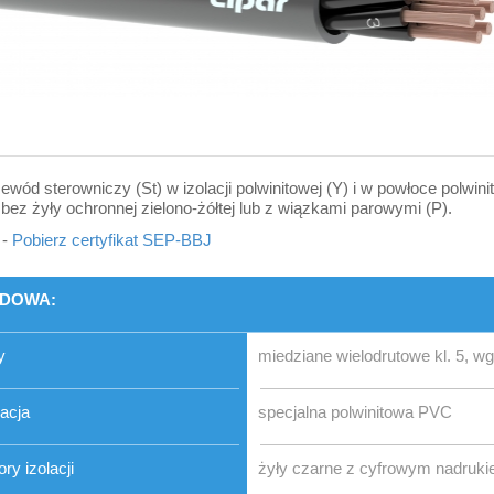
ewód sterowniczy (St) w izolacji polwinitowej (Y) i w powłoce polwini
 bez żyły ochronnej zielono-żółtej lub z wiązkami parowymi (P).
-
Pobierz certyfikat SEP-BBJ
DOWA:
y
miedziane wielodrutowe kl. 5, 
lacja
specjalna polwinitowa PVC
ory izolacji
żyły czarne z cyfrowym nadruki