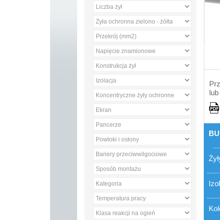
Prz
lub
BU
Żył
Izo
Kol