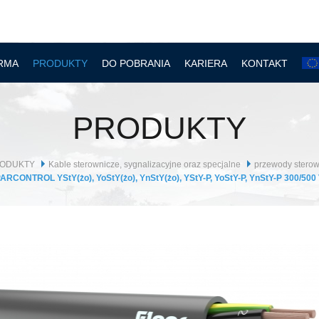
RMA
PRODUKTY
DO POBRANIA
KARIERA
KONTAKT
PRODUKTY
ODUKTY
Kable sterownicze, sygnalizacyjne oraz specjalne
przewody ster
ARCONTROL YStY(żo), YoStY(żo), YnStY(żo), YStY-P, YoStY-P, YnStY-P 300/500