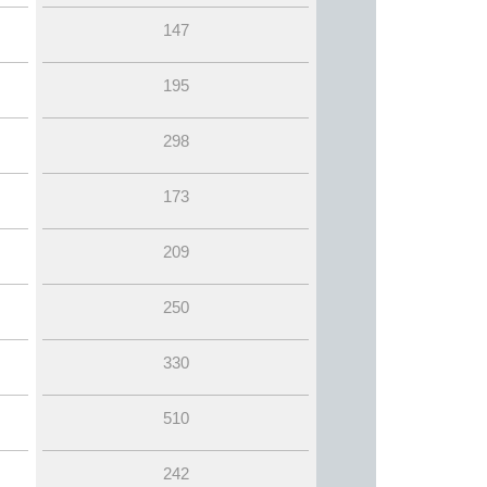
147
195
298
173
209
250
330
510
242