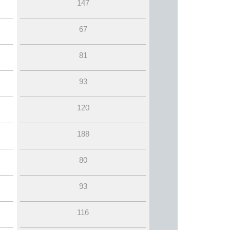
147
67
81
93
120
188
80
93
116