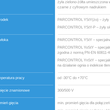
żyła zielono-żółta umieszczona 
czarne z cyfrowym nadrukiem
rodek
PARCONTROL YStY(żo) – żyły 
PARCONTROL YStY-P – żyły skr
włoka
PARCONTROL YStY – specjalna 
PARCONTROL YoStY – specjalna 
zgodna z normą PN-EN 60811-4
PARCONTROL YnStY – specjalna 
na działanie ognia o indeksie tl
peratura pracy
od -30°C do +70°C
ięcie znamionowe
300/500 V
mień gięcia
min. promień gięcia dla połącze