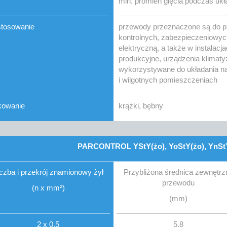
min. promień gięcia podczas ukła
tosowanie
przewody przeznaczone są do p
kontrolnych, zabezpieczeniowych
elektryczną, a także w instalacja
produkcyjne, urządzenia klimaty
wykorzystywane do układania na
i wilgotnych pomieszczeniach
kowanie
krążki, bębny
PARCONTROL YStY(żo), YoStY(żo), YnStY
iczba i przekrój znamionowy żył
Przybliżona średnica zewnętrz
przewodu
(n x mm²)
(mm)
2 x 0,5
5,8