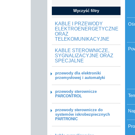
Wyczyść filtry
KABLE I PRZEWODY
Oś
ELEKTROENERGETYCZNE
ORAZ
TELEKOMUNIKACYJNE
Po
KABLE STEROWNICZE,
SYGNALIZACYJNE ORAZ
SPECJALNE
przewody dla elektroniki
przemysłowej i automatyki
przewody sterownicze
Tem
PARCONTROL
przewody sterownicze do
Nap
systemów iskrobezpiecznych
PARTRONIC
Pro