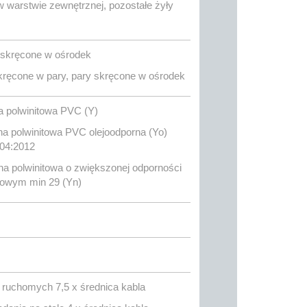
w warstwie zewnętrznej, pozostałe żyły
skręcone w ośrodek
ęcone w pary, pary skręcone w ośrodek
polwinitowa PVC (Y)
polwinitowa PVC olejoodporna (Yo)
04:2012
polwinitowa o zwiększonej odporności
enowym min 29 (Yn)
ń ruchomych 7,5 x średnica kabla