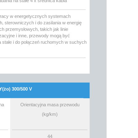
dania na stałe 4 x średnica kabla
racy w energetycznych systemach
, sterowniczych i do zasilania w energię
ch przemysłowych, takich jak linie
zacyjne i inne, przewody mogą być
 stałe i do połączeń ruchomych w suchych
(żo) 300/500 V
na
Orientacyjna masa przewodu
(kg/km)
44