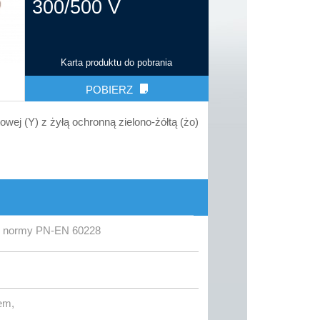
300/500 V
Karta produktu do pobrania
POBIERZ
towej (Y) z żyłą ochronną zielono-żółtą (żo)
wg normy PN-EN 60228
em,