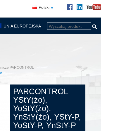
Polski
UNIA EUROPEJSKA
ownicze PARCONTROL
 V
PARCONTROL
YStY(żo),
YoStY(żo),
YnStY(żo), YStY-P,
YoStY-P, YnStY-P