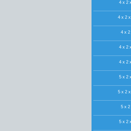
4 x 2 
4 x 2 x
4 x 2
4 x 2 
4 x 2 
5 x 2 
5 x 2 x
5 x 2
5 x 2 