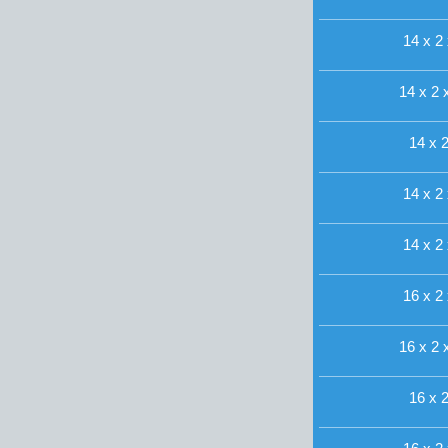
14 x 2 
14 x 2 
14 x 2
14 x 2 
14 x 2 
16 x 2 
16 x 2 
16 x 2