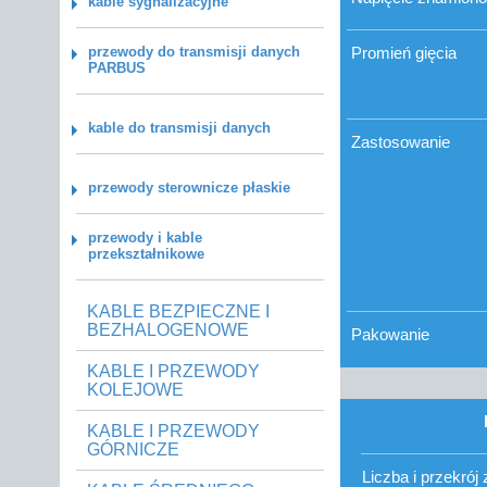
kable sygnalizacyjne
przewody do transmisji danych
Promień gięcia
PARBUS
kable do transmisji danych
Zastosowanie
przewody sterownicze płaskie
przewody i kable
przekształnikowe
KABLE BEZPIECZNE I
BEZHALOGENOWE
Pakowanie
KABLE I PRZEWODY
KOLEJOWE
KABLE I PRZEWODY
GÓRNICZE
Liczba i przekrój