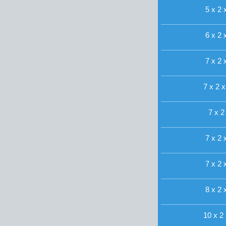
5 x 2 
6 x 2 
7 x 2 
7 x 2 x
7 x 2
7 x 2 
7 x 2 
8 x 2 
10 x 2 