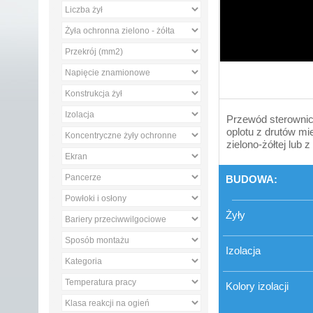
Przewód sterownicz
oplotu z drutów mi
zielono-żółtej lub
BUDOWA:
Żyły
Izolacja
Kolory izolacji