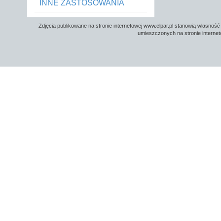
INNE ZASTOSOWANIA
Zdjęcia publikowane na stronie internetowej www.elpar.pl stanowią własność
umieszczonych na stronie internet