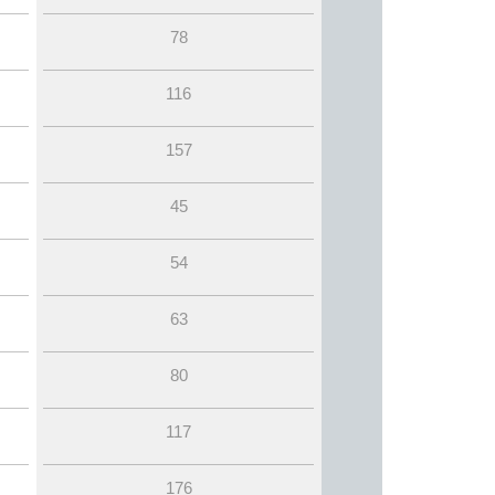
78
116
157
45
54
63
80
117
176