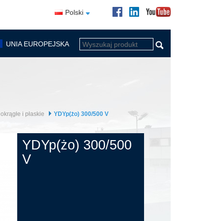
Polski
UNIA EUROPEJSKA
krągłe i płaskie
YDYp(żo) 300/500 V
YDYp(żo) 300/500
V