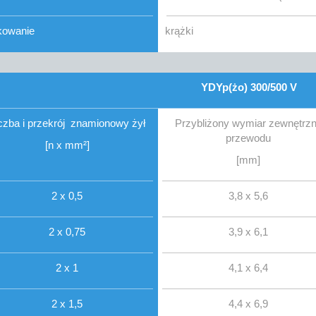
kowanie
krążki
YDYp(żo) 300/500 V
czba i przekrój znamionowy żył
Przybliżony wymiar zewnętrz
przewodu
[n x mm²]
[mm]
2 x 0,5
3,8 x 5,6
2 x 0,75
3,9 x 6,1
2 x 1
4,1 x 6,4
2 x 1,5
4,4 x 6,9