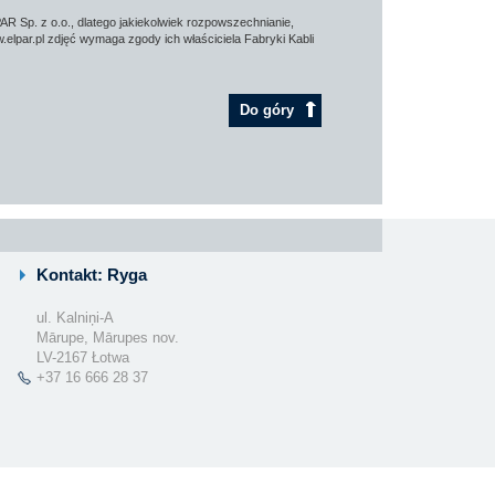
AR Sp. z o.o., dlatego jakiekolwiek rozpowszechnianie,
elpar.pl zdjęć wymaga zgody ich właściciela Fabryki Kabli
Do góry
Kontakt: Ryga
ul. Kalniņi-A
Mārupe, Mārupes nov.
LV-2167 Łotwa
+37 16 666 28 37