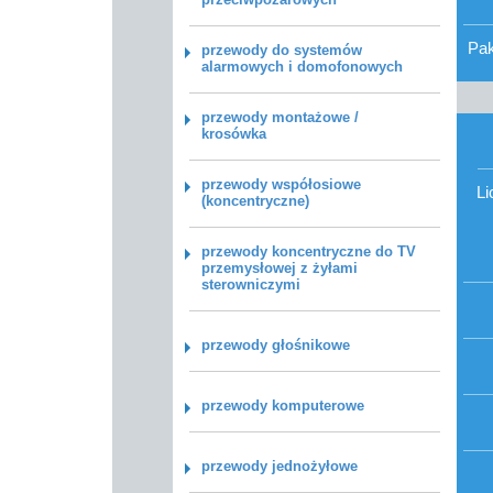
Pa
przewody do systemów
alarmowych i domofonowych
przewody montażowe /
krosówka
przewody współosiowe
Li
(koncentryczne)
przewody koncentryczne do TV
przemysłowej z żyłami
sterowniczymi
przewody głośnikowe
przewody komputerowe
przewody jednożyłowe