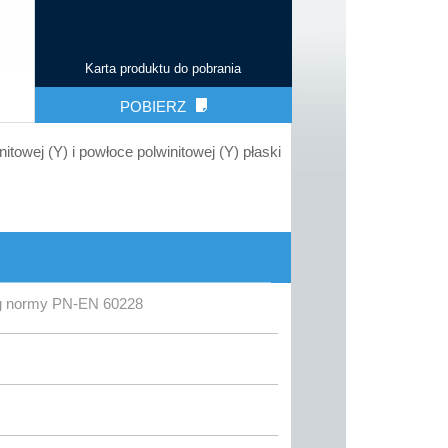
Karta produktu do pobrania
POBIERZ
towej (Y) i powłoce polwinitowej (Y) płaski
wg normy PN-EN 60228