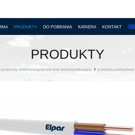
RMA
PRODUKTY
DO POBRANIA
KARIERA
KONTAKT
PRODUKTY
i przewody elektroenergetyczne oraz telekomunikacyjne
przewody wielożyłowe o