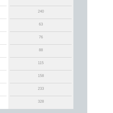
240
63
76
88
115
158
233
328