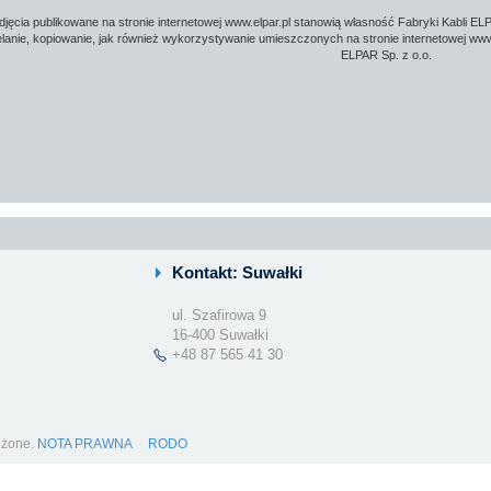
djęcia publikowane na stronie internetowej www.elpar.pl stanowią własność Fabryki Kabli ELP
lanie, kopiowanie, jak również wykorzystywanie umieszczonych na stronie internetowej www.
ELPAR Sp. z o.o.
Kontakt: Suwałki
ul. Szafirowa 9
16-400 Suwałki
+48 87 565 41 30
eżone.
NOTA PRAWNA
RODO