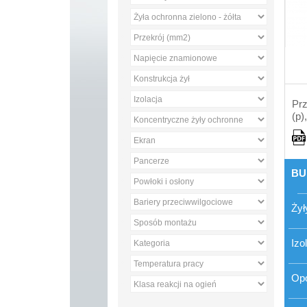
Prz
(p)
BU
Żył
Izo
Op