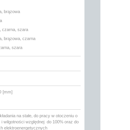
ka, brązowa
a
, czarna, szara
ka, brązowa, czarna
zarna, szara
D [mm]
adania na stałe, do pracy w otoczeniu o
 i wilgotności względnej do 100% oraz do
ch elektroenergetycznych