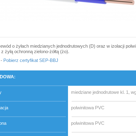
ewód o żyłach miedzianych jednodrutowych (D) oraz w izolacji polwini
, z żyłą ochronną zielono-żółtą (żo).
-
Pobierz certyfikat SEP-BBJ
DOWA:
y
miedziane jednodrutowe kl. 1, 
lacja
polwinitowa PVC
ona
polwinitowa PVC