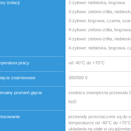
ory izolacji
2-żyłowe: niebieska, brązowa
3-żyłowe: zielono-żółta, niebies
3-żyłowe: brązowa, czarna, szar
4-żyłowe: zielono-żółta, brązowa
4-żyłowe: zielono-żółta, niebies
4-żyłowe: niebieska, brązowa, c
peratura pracy
od -40°C do +70°C
ięcie znamionowe
300/500 V
imalny promień gięcia
średnica zewnętrzna przewodu 
6xD
tosowanie
przewody przeznaczone są do ukł
temperaturze od -40°C do +70°C
układania na stałe w urządzenia