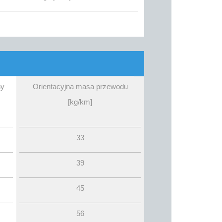
ny
Orientacyjna masa przewodu
[kg/km]
33
39
45
56