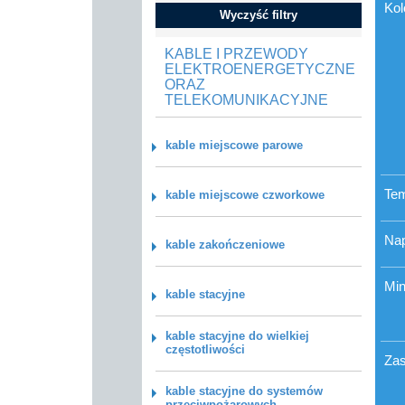
Kol
Wyczyść filtry
KABLE I PRZEWODY
ELEKTROENERGETYCZNE
ORAZ
TELEKOMUNIKACYJNE
kable miejscowe parowe
Tem
kable miejscowe czworkowe
Nap
kable zakończeniowe
Min
kable stacyjne
kable stacyjne do wielkiej
częstotliwości
Zas
kable stacyjne do systemów
przeciwpożarowych