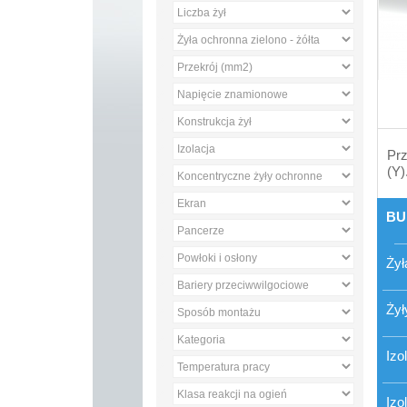
Prz
(Y)
BU
Żył
Żył
Izo
Izo