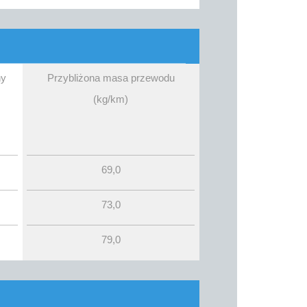
ny
Przybliżona masa przewodu
(kg/km)
69,0
73,0
79,0