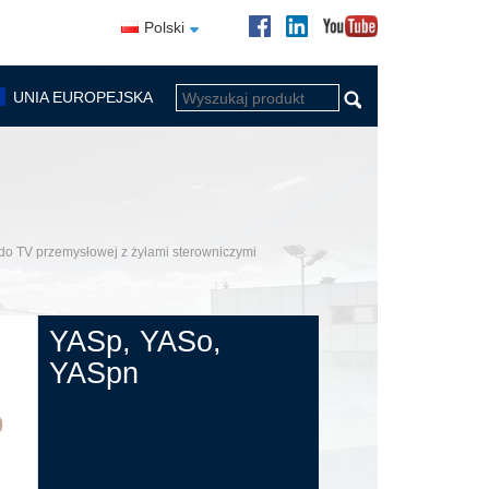
Polski
UNIA EUROPEJSKA
do TV przemysłowej z żyłami sterowniczymi
YASp, YASo,
YASpn