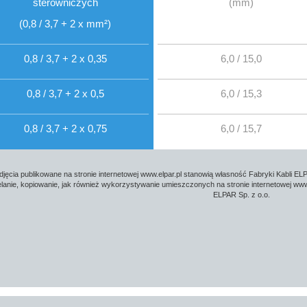
sterowniczych
(mm)
(0,8 / 3,7 + 2 x mm²)
0,8 / 3,7 + 2 x 0,35
6,0 / 15,0
0,8 / 3,7 + 2 x 0,5
6,0 / 15,3
0,8 / 3,7 + 2 x 0,75
6,0 / 15,7
djęcia publikowane na stronie internetowej www.elpar.pl stanowią własność Fabryki Kabli ELP
lanie, kopiowanie, jak również wykorzystywanie umieszczonych na stronie internetowej www.
ELPAR Sp. z o.o.