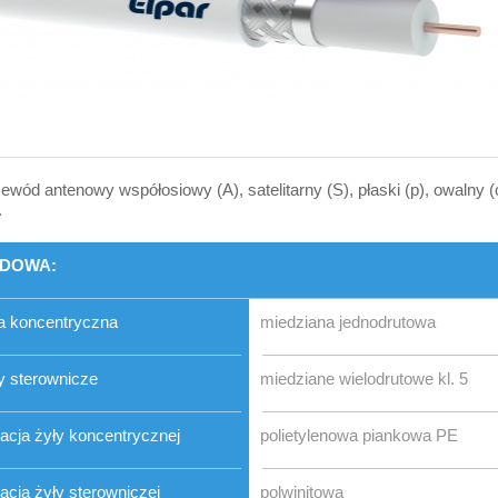
ewód antenowy współosiowy (A), satelitarny (S), płaski (p), owalny 
.
DOWA:
a koncentryczna
miedziana jednodrutowa
y sterownicze
miedziane wielodrutowe kl. 5
lacja żyły koncentrycznej
polietylenowa piankowa PE
lacja żyły sterowniczej
polwinitowa