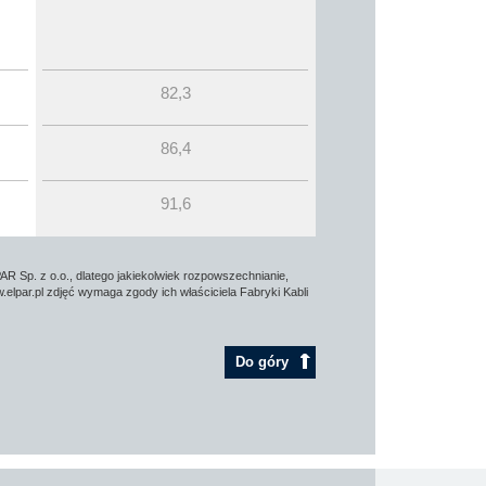
82,3
86,4
91,6
AR Sp. z o.o., dlatego jakiekolwiek rozpowszechnianie,
elpar.pl zdjęć wymaga zgody ich właściciela Fabryki Kabli
Do góry