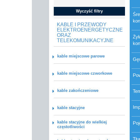
Wyczyść filtry
Śre
kon
KABLE I PRZEWODY
ELEKTROENERGETYCZNE
ORAZ
Żył
TELEKOMUNIKACYJNE
kon
kable miejscowe parowe
Gęs
kable miejscowe czworkowe
Po
kable zakończeniowe
Tem
Imp
kable stacyjne
kable stacyjne do wielkiej
Poj
częstotliwości
Tłu