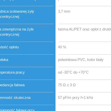
dnica izolowanej żyły
3,7 mm
centrycznej
a zewnętrzna na żyle
taśma AL/PET oraz oplot z dru
centrycznej
tość oplotu
40 %
włoka
polwinitowa PVC, kolor biały
peratura pracy
od -30°C do +70°C
edancja falowa
75 Ω ± 3 Ω
emność skuteczna
57 pF/m przy f=1 kHz
mienność falowa przy