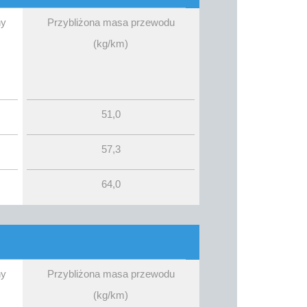
ny
Przybliżona masa przewodu
(kg/km)
51,0
57,3
64,0
ny
Przybliżona masa przewodu
(kg/km)