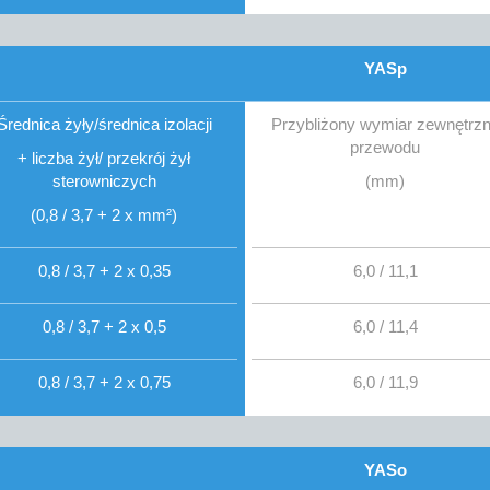
YASp
Średnica żyły/średnica izolacji
Przybliżony wymiar zewnętrz
przewodu
+ liczba żył/ przekrój żył
sterowniczych
(mm)
(0,8 / 3,7 + 2 x mm²)
0,8 / 3,7 + 2 x 0,35
6,0 / 11,1
0,8 / 3,7 + 2 x 0,5
6,0 / 11,4
0,8 / 3,7 + 2 x 0,75
6,0 / 11,9
YASo