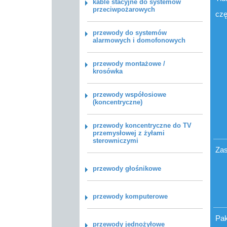
kable stacyjne do systemów
przeciwpożarowych
czę
przewody do systemów
alarmowych i domofonowych
przewody montażowe /
krosówka
przewody współosiowe
(koncentryczne)
przewody koncentryczne do TV
przemysłowej z żyłami
sterowniczymi
Zas
przewody głośnikowe
przewody komputerowe
Pa
przewody jednożyłowe