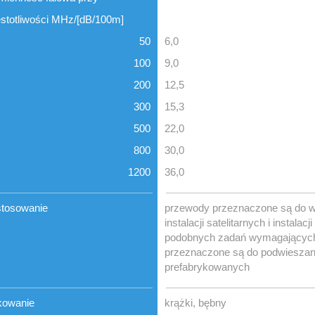
stotliwości MHz/[dB/100m]
50
6,0
100
9,0
200
12,5
300
15,3
500
22,0
800
30,0
1200
36,0
tosowanie
przewody przeznaczone są do 
instalacji satelitarnych i instalac
podobnych zadań wymagających 
przeznaczone są do podwieszani
prefabrykowanych
kowanie
krążki, bębny