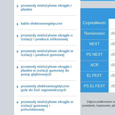
przewody wielożyłowe okrągłe i
płaskie
Częstotliwość
kable elektroenergetyczne
Tłumienność
dB
przewody wielożyłowe okrągłe o
izolacji i powłoce silikonowej
NEXT
dB
przewody wielożyłowe okrągłe w
PS NEXT
dB
izolacji i powłoce gumowej
ACR
dB
przewody wielożyłowe okrągłe i
płaskie w izolacji gumowej do
pomp głębinowych
EL FEXT
dB
PS EL FEXT
dB
przewody elektroenergetyczne
gołe do linii napowietrznych
przewody wielożyłowe okrągłe w
Zdjęcia publikowane na
izolacji gumowej i
powielanie, kopiowanie, j
poliuretanowej