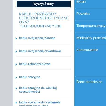
Ekran
Wyczyść filtry
Powłoka
KABLE I PRZEWODY
ELEKTROENERGETYCZNE
ORAZ
Temperatura pracy
TELEKOMUNIKACYJNE
Minimalny promień 
kable miejscowe parowe
Zastosowanie
kable miejscowe czworkowe
kable zakończeniowe
kable stacyjne
Dane techniczne
kable stacyjne do wielkiej
częstotliwości
kable stacyjne do systemów
przeciwpożarowych