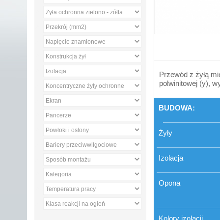
Przewód z żyłą mied
polwinitowej (y), w
BUDOWA:
Żyły
Izolacja
Opona
Kolory izolacji