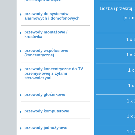
Liczba i przekrój
przewody do systemów
[n x 
alarmowych i domofonowych
przewody montażowe /
krosówka
1 x 
przewody współosiowe
1 x 
(koncentryczne)
przewody koncentryczne do TV
1 x
przemysłowej z żyłami
sterowniczymi
1 x
przewody głośnikowe
1 x 
przewody komputerowe
1 x 
przewody jednożyłowe
1 x 