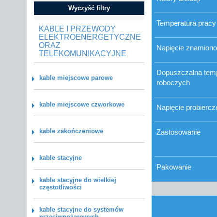
Wyczyść filtry
Temperatura pracy
KABLE I PRZEWODY
ELEKTROENERGETYCZNE
ORAZ
Napięcie znamion
TELEKOMUNIKACYJNE
Dopuszczalna temp
kable miejscowe parowe
roboczych
kable miejscowe czworkowe
Napięcie probiercz
kable zakończeniowe
Zastosowanie
kable stacyjne
Pakowanie
kable stacyjne do wielkiej
częstotliwości
kable stacyjne do systemów
przeciwpożarowych