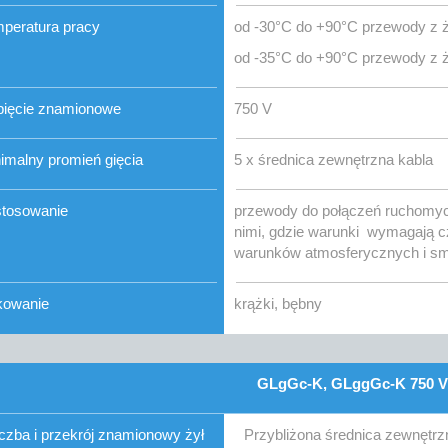
peratura pracy
od -30°C do +90°C przewody z ż
od -35°C do +90°C przewody z ż
ięcie znamionowe
750 V
imalny promień gięcia
5 x średnica zewnętrzna kabla
tosowanie
przewody do połączeń ruchomyc
nimi, gdzie warunki wymagają cz
warunków atmosferycznych i s
kowanie
krążki, bębny
GLgGc-K, GLggGc-K 750 V
iczba i przekrój znamionowy żył
Przybliżona średnica zewnętrz