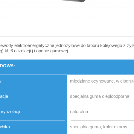
ewody elektroenergetyczne jednożyłowe do taboru kolejowego z żyłam
g) kl. 6 o izolacji j i oponie gumowej.
DOWA:
y
miedziane ocynowane, wielodruto
lacja
specjalna guma ciepłoodporna
ory izolacji
naturalna
włoka
specjalna guma, kolor czarny