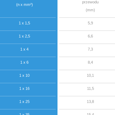
przewodu
(n x mm²)
(mm)
1 x 1,5
5,9
1 x 2,5
6,6
1 x 4
7,3
1 x 6
8,4
1 x 10
10,1
1 x 16
11,5
1 x 25
13,8
1 x 35
15,4