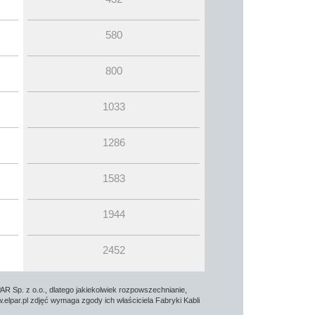
580
800
1033
1286
1583
1944
2452
AR Sp. z o.o., dlatego jakiekolwiek rozpowszechnianie,
elpar.pl zdjęć wymaga zgody ich właściciela Fabryki Kabli