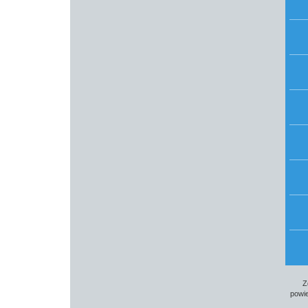
Z
powie