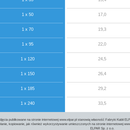
1 x 50
17,0
1 x 70
19,3
1 x 95
22,0
1 x 120
24,5
1 x 150
26,4
1 x 185
29,2
1 x 240
33,5
djęcia publikowane na stronie internetowej www.elpar.pl stanowią własność Fabryki Kabli ELP
lanie, kopiowanie, jak również wykorzystywanie umieszczonych na stronie internetowej www.
ELPAR Sp. z o.o.