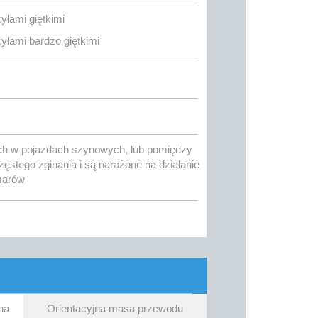
yłami giętkimi
yłami bardzo giętkimi
h w pojazdach szynowych, lub pomiędzy
ęstego zginania i są narażone na działanie
marów
na
Orientacyjna masa przewodu