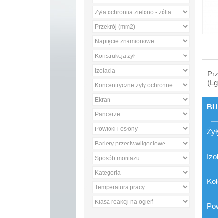
Prz
(Lg
BU
Żył
Izo
Kol
Po