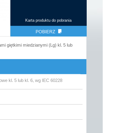
Karta produktu do pobrania
POBIERZ
i giętkimi miedzianymi (Lg) kl. 5 lub
we kl. 5 lub kl. 6, wg IEC 60228