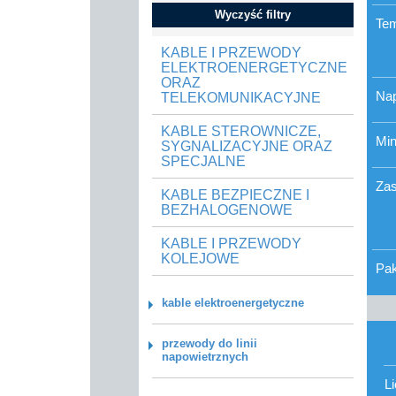
Wyczyść filtry
Tem
KABLE I PRZEWODY
ELEKTROENERGETYCZNE
ORAZ
Nap
TELEKOMUNIKACYJNE
KABLE STEROWNICZE,
Min
SYGNALIZACYJNE ORAZ
SPECJALNE
Zas
KABLE BEZPIECZNE I
BEZHALOGENOWE
KABLE I PRZEWODY
KOLEJOWE
Pa
kable elektroenergetyczne
przewody do linii
napowietrznych
L