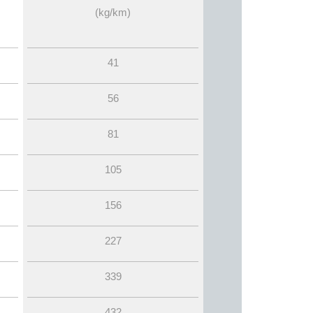
(kg/km)
41
56
81
105
156
227
339
432