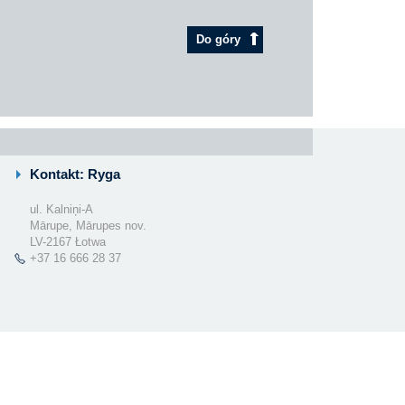
Do góry
Kontakt: Ryga
ul. Kalniņi-A
Mārupe, Mārupes nov.
LV-2167 Łotwa
+37 16 666 28 37