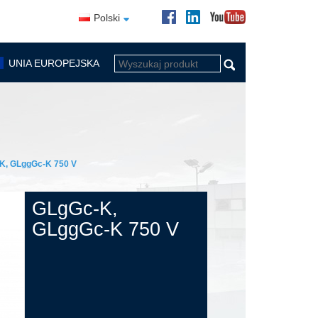
Polski
UNIA EUROPEJSKA
K, GLggGc-K 750 V
GLgGc-K,
GLggGc-K 750 V